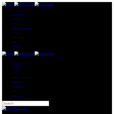
Naslovna
Ponuda
Akcija
Usluge pakovanja
O nama
Komitenti
blog
Kontakt
Naslovna
Ponuda
Akcija
Usluge pakovanja
O nama
Komitenti
blog
Kontakt