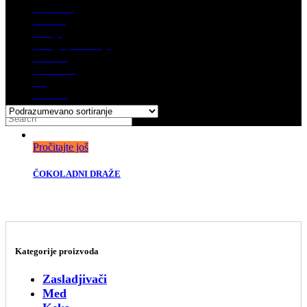
Naslovna
Ponuda
Akcija
Usluge pakovanja
O nama
Komitenti
blog
Kontakt
Pročitajte još
ČOKOLADNI DRAŽE
Kategorije proizvoda
Zasladjivači
Med