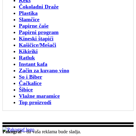
Keks
Čokoladni Draže
Plastika
Slamčice
Papirne čaše
Papirni program
Kineski štapići
Kašičice/Mešači
Kikiriki
Ratluk
Instant kafa
Začin za kuvano vino
So i Biber
Čačkalice
Šibice
Vlažne maramice
Top proizvodi
Pakograf
– da vaša reklama bude sladja.