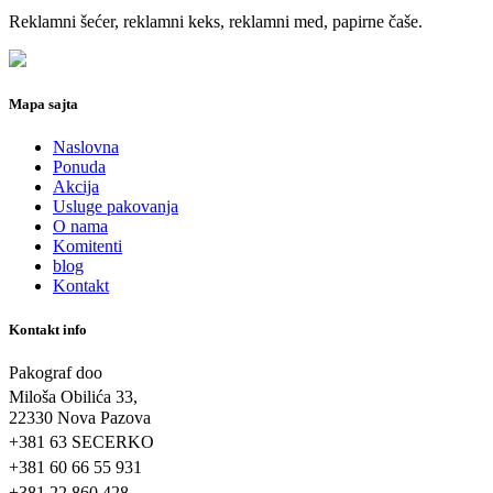
Reklamni šećer, reklamni keks, reklamni med, papirne čaše.
Mapa sajta
Naslovna
Ponuda
Akcija
Usluge pakovanja
O nama
Komitenti
blog
Kontakt
Kontakt info
Pakograf doo
Miloša Obilića 33,
22330 Nova Pazova
+381 63 SECERKO
+381 60 66 55 931
+381 22 860 428