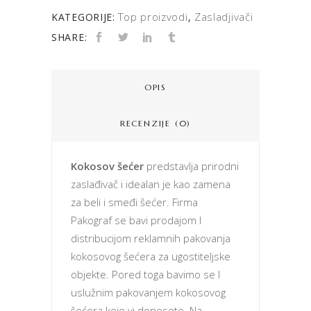
Top proizvodi
Zasladjivači
KATEGORIJE:
,
SHARE:
OPIS
RECENZIJE (0)
Kokosov šećer
predstavlja prirodni
zaslađivač i idealan je kao zamena
za beli i smeđi šećer. Firma
Pakograf se bavi prodajom I
distribucijom reklamnih pakovanja
kokosovog šećera za ugostiteljske
objekte. Pored toga bavimo se I
uslužnim pakovanjem kokosovog
šećera koje vi donesete. Na