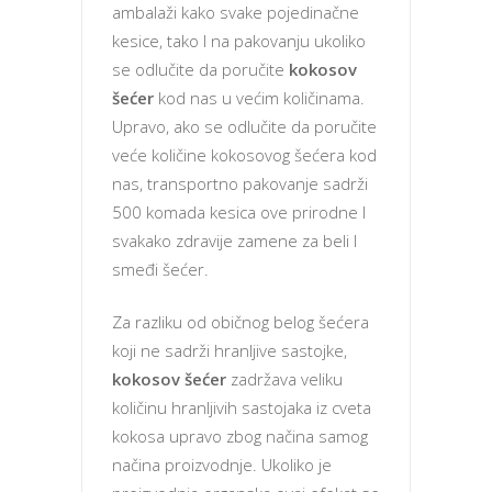
ambalaži kako svake pojedinačne
kesice, tako I na pakovanju ukoliko
se odlučite da poručite
kokosov
šećer
kod nas u većim količinama.
Upravo, ako se odlučite da poručite
veće količine kokosovog šećera kod
nas, transportno pakovanje sadrži
500 komada kesica ove prirodne I
svakako zdravije zamene za beli I
smeđi šećer.
Za razliku od običnog belog šećera
koji ne sadrži hranljive sastojke,
kokosov šećer
zadržava veliku
količinu hranljivih sastojaka iz cveta
kokosa upravo zbog načina samog
načina proizvodnje. Ukoliko je