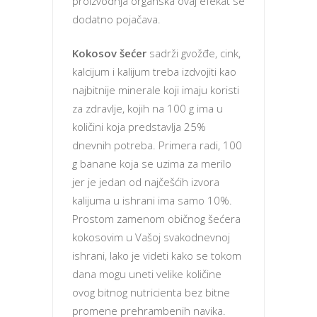
proizvodnja organska ovaj efekat se
dodatno pojačava.
Kokosov šećer
sadrži gvožđe, cink,
kalcijum i kalijum treba izdvojiti kao
najbitnije minerale koji imaju koristi
za zdravlje, kojih na 100 g ima u
količini koja predstavlja 25%
dnevnih potreba. Primera radi, 100
g banane koja se uzima za merilo
jer je jedan od najčešćih izvora
kalijuma u ishrani ima samo 10%.
Prostom zamenom običnog šećera
kokosovim u Vašoj svakodnevnoj
ishrani, lako je videti kako se tokom
dana mogu uneti velike količine
ovog bitnog nutricienta bez bitne
promene prehrambenih navika.