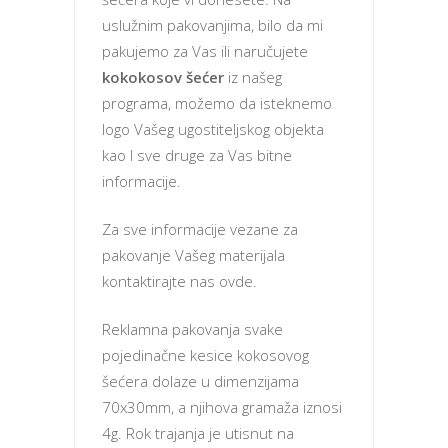
uslužnim pakovanjima, bilo da mi
pakujemo za Vas ili naručujete
kokokosov šećer
iz našeg
programa, možemo da isteknemo
logo Vašeg ugostiteljskog objekta
kao I sve druge za Vas bitne
informacije.
Za sve informacije vezane za
pakovanje Vašeg materijala
kontaktirajte nas ovde.
Reklamna pakovanja svake
pojedinačne kesice kokosovog
šećera dolaze u dimenzijama
70x30mm, a njihova gramaža iznosi
4g. Rok trajanja je utisnut na