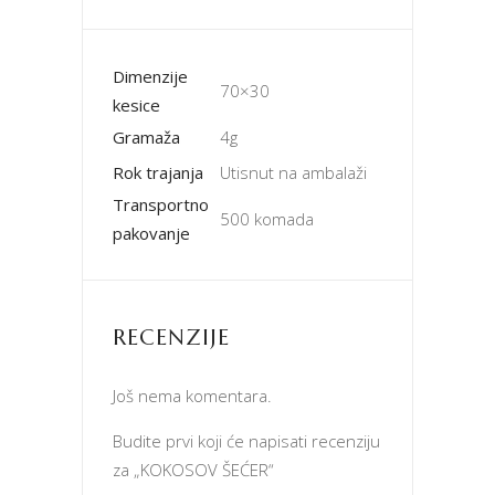
Dimenzije
70×30
kesice
Gramaža
4g
Rok trajanja
Utisnut na ambalaži
Transportno
500 komada
pakovanje
RECENZIJE
Još nema komentara.
Budite prvi koji će napisati recenziju
za „KOKOSOV ŠEĆER“