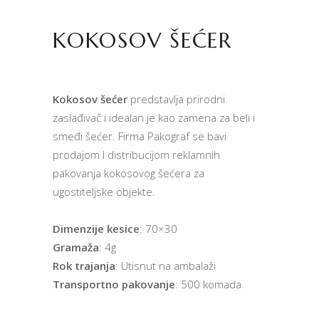
KOKOSOV ŠEĆER
Kokosov šećer
predstavlja prirodni
zaslađivač i idealan je kao zamena za beli i
smeđi šećer. Firma Pakograf se bavi
prodajom I distribucijom reklamnih
pakovanja kokosovog šećera za
ugostiteljske objekte.
Dimenzije kesice
: 70×30
Gramaža
: 4g
Rok trajanja
: Utisnut na ambalaži
Transportno pakovanje
: 500 komada