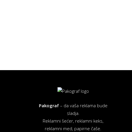
Pakograf
– da vaša reklama bude
sladja.
Reklamni šećer, reklamni keks,
reklamni med, papirne čaše.