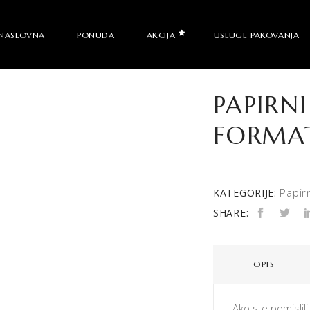
NASLOVNA
PONUDA
AKCIJA
USLUGE PAKOVANJA
PAPIRN
FORMA
Papir
KATEGORIJE:
SHARE:
OPIS
Ako ste pomislili