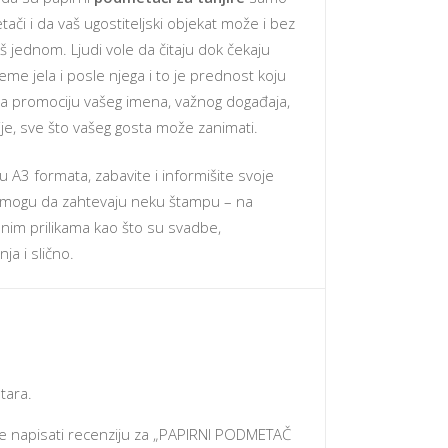
ači i da vaš ugostiteljski objekat može i bez
još jednom. Ljudi vole da čitaju dok čekaju
eme jela i posle njega i to je prednost koju
i za promociju vašeg imena, važnog događaja,
cije, sve što vašeg gosta može zanimati.
inu A3 formata, zabavite i informišite svoje
mi mogu da zahtevaju neku štampu – na
lnim prilikama kao što su svadbe,
ja i slično.
tara.
 će napisati recenziju za „PAPIRNI PODMETAČ