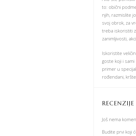
to: obični podmet
njih, razmislite 
svoj obrok, za vr
treba iskoristit
zanimljivosti, ak
Iskoristite velič
goste koji i sa
primer u specija
rođendani, kršten
RECENZIJE
Još nema komen
Budite prvi koji