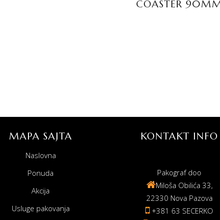
COASTER 90M
MAPA SAJTA
KONTAKT INFO
Naslovna
Pakograf doo
Ponuda
Miloša Obilića 33,
Akcija
22330 Nova Pazova
Usluge pakovanja
+381 63 SECERKO