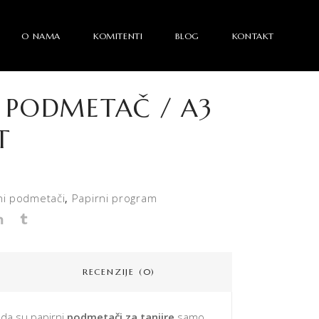
O NAMA
KOMITENTI
BLOG
KONTAKT
I PODMETAČ / A3
T
ni podmetači
Papirni program
,
RECENZIJE (0)
 da su papirni
podmetači za tanjire
samo