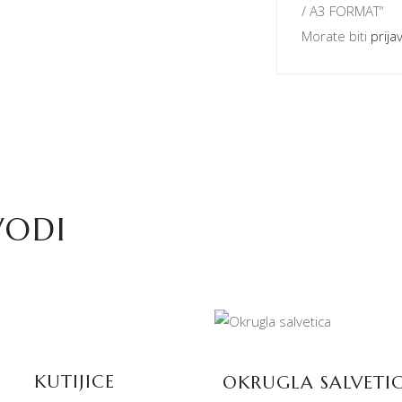
/ A3 FORMAT“
Morate biti
prijav
VODI
PROČITAJTE JOŠ
PROČITAJTE JOŠ
KUTIJICE
OKRUGLA SALVETIC