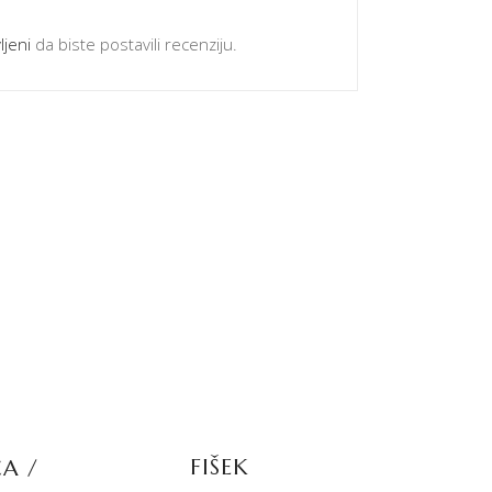
ljeni
da biste postavili recenziju.
PROČITAJTE JOŠ
FIŠEK
A /