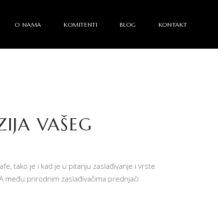
O NAMA
KOMITENTI
BLOG
KONTAKT
IJA VAŠEG
e, tako je i kad je u pitanju zaslađivanje i vrste
ači. A među prirodnim zaslađivačima prednjači