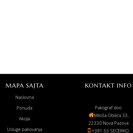
MAPA SAJTA
KONTAKT INFO
Naslovna
Pakograf doo
Ponuda
Miloša Obilića 33,
Akcija
22330 Nova Pazova
Usluge pakovanja
+381 63 SECERKO