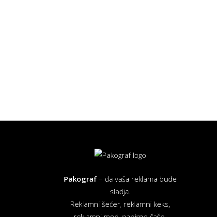
Pakograf
– da vaša reklama bude
sladja.
Reklamni šećer, reklamni keks,
reklamni med, papirne čaše.