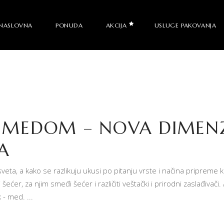
NASLOVNA
PONUDA
AKCIJA
USLUGE PAKOVANJA
 MEDOM – NOVA DIMENZ
A
veta, a kako se razlikuju ukusi po pitanju vrste i načina pripreme kaf
i šećer, za njim smeđi šećer i različiti veštački i prirodni zaslađiv
k - med.