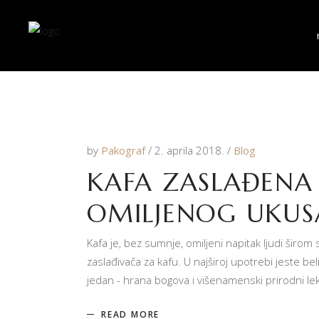
by
Pakograf
2. aprila 2018.
Blog
KAFA ZASLAĐENA
OMILJENOG UKUS
Kafa je, bez sumnje, omiljeni napitak ljudi širom s
zaslađivača za kafu. U najširoj upotrebi jeste bel
jedan - hrana bogova i višenamenski prirodni le
READ MORE